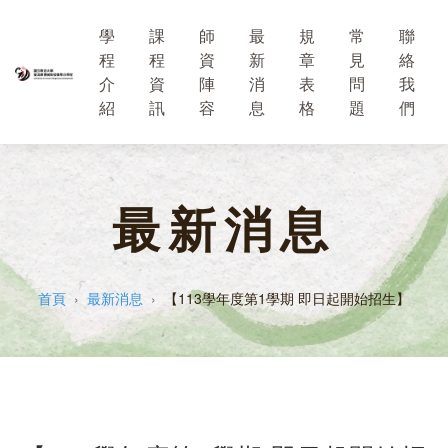
學
課
師
最
規
常
聯
程
程
資
新
章
見
絡
介
資
陣
消
表
問
我
紹
訊
容
息
格
題
們
最新消息
首頁
最新消息
【113學年度第1學期 即日起開始招生】