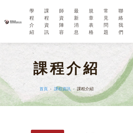
學
課
師
最
規
常
聯
程
程
資
新
章
見
絡
介
資
陣
消
表
問
我
紹
訊
容
息
格
題
們
課程介紹
首頁
課程資訊
課程介紹