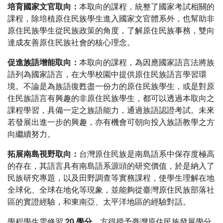
培育國家文官取向：
本取向的課程，統整了國家考試相關的
課程，除培植原住民族學生進入國家文官體系外，也幫助非
原住民族學生從民族政策的角度，了解原住民族事務，雙向
達成友善原住民族社會的核心理念。
促進族語增能取向：
本取向的課程，為因應國家語言法將族
語列為國家語言，在大學校園中提供原住民族語言學習環
境。不論是為族語復甦盡一份力的原住民族學生，或是對原
住民族語言有興趣的非原住民族學生，都可以透過本取向之
課程學習，具備一定之族語能力，通過族語認證考試。未來
若發展出進一步的興趣，亦有機會可朝向投入族語教學之方
向繼續努力。
拓展南島視野取向：
台灣原住民族是南島語系中保存度極高
的存在，其語言具有南島語系源頭的研究價值，於是納入了
民族研究專題，以及田野調查等實務課程，使學生理解在地
全球化、全球在地化等現象，並能夠從臺灣原住民族部落社
區的實證經驗，和東南亞、太平洋地區的經驗對話。
學程學生需修習
20 學分
，方得授予臺灣原住民族發展學分